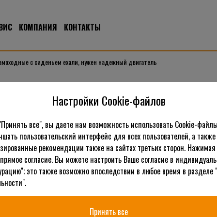
ВИС
КОМПАНИЯ
КОНТАКТЫ
амоходные с сиденьем ехали, нужен надежный двигатель
 самоходные с сиденьем ехал
Настройки Cookie-файлов
"Принять все", вы даете нам возможность использовать Cookie-файлы
Любое механическое устройство кто-то или что-то должно толка
чшать пользовательский интерфейс для всех пользователей, а также
едут благодаря наличию двигателя, а поскольку речь уже идет о 
зированные рекомендации также на сайтах третьих сторон. Нажимая 
должен быть непростым. Чтобы газонокосилки самоходные с сид
 прямое согласие. Вы можете настроить Ваше согласие в индивидуал
внутреннего сгорания, с четырехтактным или двухтактным цикло
урацию"; это также возможно впоследствии в любое время в разделе 
средстве, здесь есть трансмиссия, она бывает механической и а
ьности".
Надежный двигатель, это залог долговечной и стабильной работ
Принять все
заставляет крутиться, двигаться, подниматься, опускать и сов