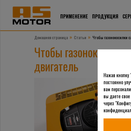
ПРИМЕНЕНИЕ
ПРОДУКЦИЯ
СЕР
»
»
Домашняя страница
Статьи
Чтобы газонокосилки с
Чтобы газонокосилки
двигатель
Нажав кнопку 
постоянно улу
вам персонали
вы даете свое
через "Конфиг
конфиденциал