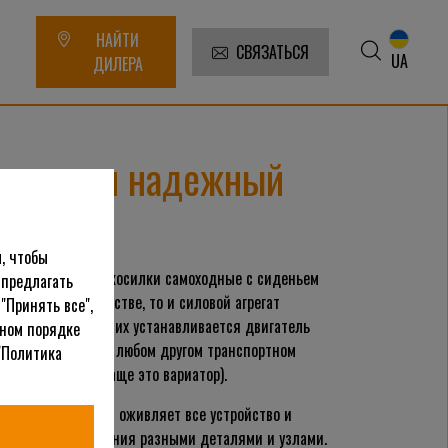
НАЙТИ
СВЯЗАТЬСЯ
UA
ДИЛЕРА
и, нужен надежный
, чтобы
ть вперед, газонокосилки самоходные с сиденьем
 предлагать
непростом устройстве, то и силовой агрегат
"Принять все",
еньем ехали, на них устанавливается двигатель
ьном порядке
м работы. Как и в любом другом транспортном
"Политика
втоматической (чаще это вариатор).
ы, ведь именно он оживляет все устройство и
ершать иные движения разными деталями и узлами.