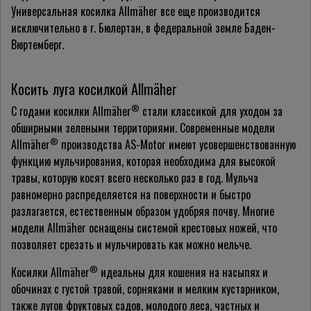
Универсальная косилка Allmäher все еще производится
исключительно в г.
Бюлертан
, в федеральной земле Баден-
Вюртемберг.
Косить луга косилкой Allmäher
®
С годами косилки Allmäher
стали классикой
для уходом
за
обширными зелеными территориями. Современные модели
®
Allmäher
производства AS-Motor имеют усовершенствованную
функцию мульчирования,
которая необходима для высокой
травы, которую
косят всего несколько раз в год. Мульча
равномерно распределяется на поверхности и быстро
разлагается, естественным образом удобряя почву. Многие
модели Allmäher оснащены системой крестовых ножей, что
позволяет срезать и мульчировать как можно мельче.
®
Косилки Allmäher
идеальны для кошения на насыпях и
обочинах с густой травой, сорняками и мелким кустарником,
также лугов фруктовых садов, молодого леса,
частных
и