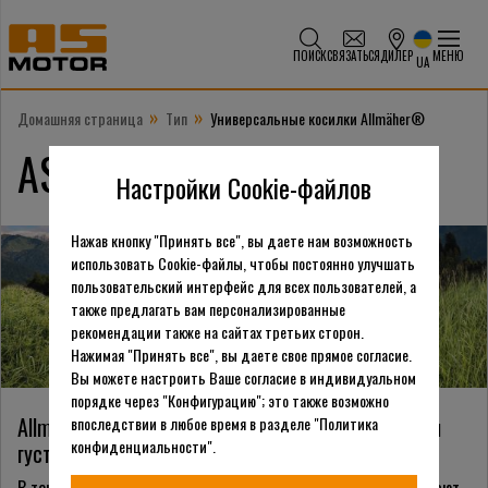
ПОИСК
СВЯЗАТЬСЯ
ДИЛЕР
МЕНЮ
UA
»
»
Домашняя страница
Тип
Универсальные косилки Allmäher®
®
AS-Motor Allmähers
Настройки Cookie-файлов
Нажав кнопку "Принять все", вы даете нам возможность
использовать Cookie-файлы, чтобы постоянно улучшать
пользовательский интерфейс для всех пользователей, а
также предлагать вам персонализированные
рекомендации также на сайтах третьих сторон.
Нажимая "Принять все", вы даете свое прямое согласие.
Вы можете настроить Ваше согласие в индивидуальном
порядке через "Конфигурацию"; это также возможно
®
Allmäher
– косилки для лугов, крутых склонов и
впоследствии в любое время в разделе "Политика
конфиденциальности".
густой поросли
В течение 60 лет универсальные косилки Allmäher предлагают