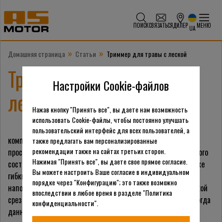
ПОИСК
СВЯЗАТЬСЯ
ДИЛЕР
МЕНЮ
UA
»
»
Домашняя страница
Статьи
Триммер для травы с леской
Триммер для травы с
Настройки Cookie-файлов
леской
Нажав кнопку "Принять все", вы даете нам возможность
использовать Cookie-файлы, чтобы постоянно улучшать
В самой простой базовой
пользовательский интерфейс для всех пользователей, а
комплектации триммер для травы оснащается леской, это
также предлагать вам персонализированные
рекомендации также на сайтах третьих сторон.
простонародное название элемента из пластика специального
Нажимая "Принять все", вы даете свое прямое согласие.
состава, повышенной проточности. Данные элемент такой же
Вы можете настроить Ваше согласие в индивидуальном
гибкий, как леска, он немного прозрачный и по своей сути
порядке через "Конфигурацию"; это также возможно
напоминает жесткий шнур. В обычном состоянии такой леской
впоследствии в любое время в разделе "Политика
срезать траву можно, но с очень большим трудом, однако, когда
конфиденциальности".
данный элемент помещается на ось и раскручивается с