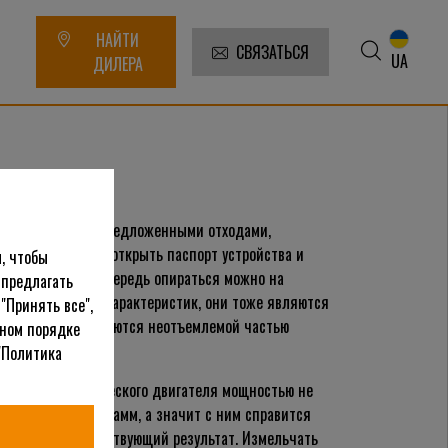
НАЙТИ
СВЯЗАТЬСЯ
UA
ДИЛЕРА
готов работать с предложенными отходами,
 этого придется открыть паспорт устройства и
, чтобы
сами. В первую очередь опираться можно на
 предлагать
ы еще несколько характеристик, они тоже являются
"Принять все",
поскольку оказываются неотъемлемой частью
ьном порядке
"Политика
тает от электрического двигателя мощностью не
пе весит 20 килограмм, а значит с ним справится
 выдают соответствующий результат. Измельчать