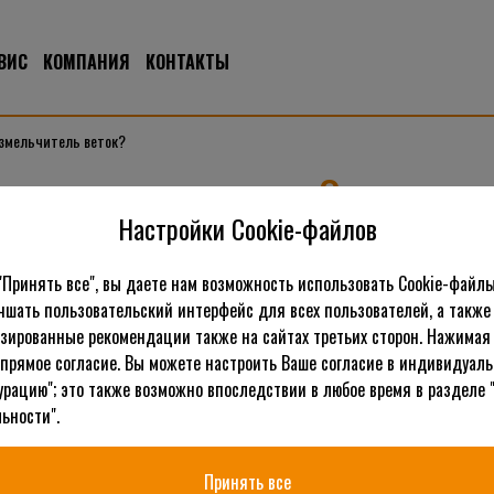
ВИС
КОМПАНИЯ
КОНТАКТЫ
измельчитель веток?
 измельчитель веток?
Настройки Cookie-файлов
Чтобы после покупки не оказалось, что измельчитель веток не 
необходимо заранее ознакомиться с важными показателями. Для
"Принять все", вы даете нам возможность использовать Cookie-файлы
сопоставить прописанные там показатели с собственными запро
чшать пользовательский интерфейс для всех пользователей, а также
мощность двигателя и вес устройства. К этим данным привязан
зированные рекомендации также на сайтах третьих сторон. Нажимая 
важными, но они порой как бы предоставляются по умолчанию, 
 прямое согласие. Вы можете настроить Ваше согласие в индивидуал
первого блока.
урацию"; это также возможно впоследствии в любое время в разделе 
ьности".
Самый первый и в то же время простой измельчитель веток рабо
более полутора киловатт. Самое тяжелое устройство в этой груп
Принять все
любой взрослый мужчина. Вот только столь скромные параметры