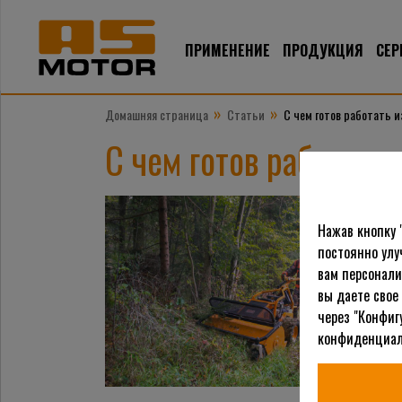
ПРИМЕНЕНИЕ
ПРОДУКЦИЯ
СЕР
»
»
Домашняя страница
Статьи
С чем готов работать 
С чем готов работать
Нажав кнопку 
постоянно улу
вам персонали
вы даете свое
через "Конфиг
конфиденциал