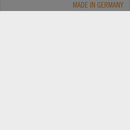
Применение
КОНТАКТЫ
Продукция
ПОИСК ДИЛЕРОВ
Компания
ЗАПАСНІ ЧАСТИНИ
РЕЄСТРАЦІЯ ПРОДУКТУ
Самые свежие новости: