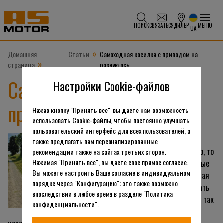
ПОИСК
СВЯЗАТЬСЯ
ДИЛЕР
МЕНЮ
UA
»
Домашняя
Статьи
Самоходная косилка с приводом на
»
страница
разную ось
Самоходная косилка с
Настройки Cookie-файлов
приводом на разную ось
Нажав кнопку "Принять все", вы даете нам возможность
использовать Cookie-файлы, чтобы постоянно улучшать
пользовательский интерфейс для всех пользователей, а
Когда косить траву
также предлагать вам персонализированные
становится не так просто, то
рекомендации также на сайтах третьих сторон.
Нажимая "Принять все", вы даете свое прямое согласие.
есть пропадают идеальные
Вы можете настроить Ваше согласие в индивидуальном
условия, нужна самоходная
порядке через "Конфигурацию"; это также возможно
косилка, поскольку толкать
впоследствии в любое время в разделе "Политика
аппарат впереди себя не так
конфиденциальности".
просто, а порой и вовсе