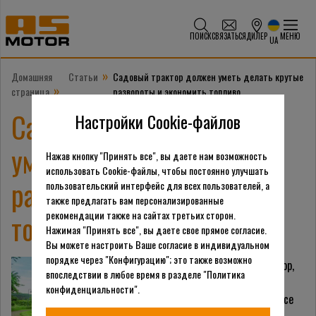
ПОИСК
СВЯЗАТЬСЯ
ДИЛЕР
МЕНЮ
UA
»
Домашняя
Статьи
Садовый трактор должен уметь делать крутые
»
страница
развороты и экономить топливо
Садовый трактор должен
Настройки Cookie-файлов
уметь делать крутые
Нажав кнопку "Принять все", вы даете нам возможность
использовать Cookie-файлы, чтобы постоянно улучшать
развороты и экономить
пользовательский интерфейс для всех пользователей, а
также предлагать вам персонализированные
топливо
рекомендации также на сайтах третьих сторон.
Нажимая "Принять все", вы даете свое прямое согласие.
Вы можете настроить Ваше согласие в индивидуальном
порядке через "Конфигурацию"; это также возможно
Глядя на садовый трактор,
впоследствии в любое время в разделе "Политика
не верится, что у этой
конфиденциальности".
миниатюрной машинки все