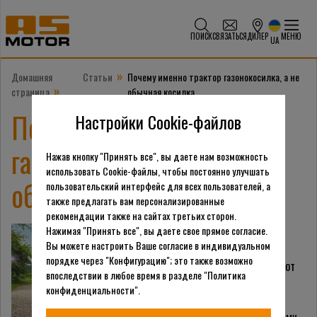
ПОИСК
СВЯЗАТЬСЯ
ДИЛЕР
МЕНЮ
UA
»
Домашняя
Статьи
Почему именно трактор газонокосилка, а не
»
страница
обычная косилка
Почему именно трактор
Настройки Cookie-файлов
газонокосилка, а не
Нажав кнопку "Принять все", вы даете нам возможность
использовать Cookie-файлы, чтобы постоянно улучшать
обычная косилка
пользовательский интерфейс для всех пользователей, а
также предлагать вам персонализированные
рекомендации также на сайтах третьих сторон.
Нажимая "Принять все", вы даете свое прямое согласие.
Выбор технических
Вы можете настроить Ваше согласие в индивидуальном
помощников для
порядке через "Конфигурацию"; это также возможно
определённых видов работ
впоследствии в любое время в разделе "Политика
всегда является острой
конфиденциальности".
темой, порой трудно