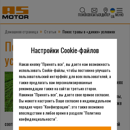
ПОИСК
СВЯЗАТЬСЯ
ДИЛЕР
МЕНЮ
UA
»
»
Домашняя страница
Статьи
Покос травы в «диких» условиях
Покос травы в «диких»
Настройки Cookie-файлов
условиях
Нажав кнопку "Принять все", вы даете нам возможность
использовать Cookie-файлы, чтобы постоянно улучшать
При самых разных
пользовательский интерфейс для всех пользователей, а
обстоятельствах и условиях
также предлагать вам персонализированные
рекомендации также на сайтах третьих сторон.
человеку может
Нажимая "Принять все", вы даете свое прямое согласие.
понадобиться покос травы,
Вы можете настроить Ваше согласие в индивидуальном
цель такого действия тоже
порядке через "Конфигурацию"; это также возможно
бывает неодинаковой, а
впоследствии в любое время в разделе "Политика
значит и методы будут
конфиденциальности".
соответствующими. Трава растет практически везде на нашей