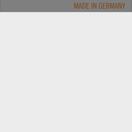
Применение
КОНТАКТЫ
Продукция
ПОИСК ДИЛЕРОВ
Компания
ЗАПАСНІ ЧАСТИНИ
РЕЄСТРАЦІЯ ПРОДУКТУ
Самые свежие новости: