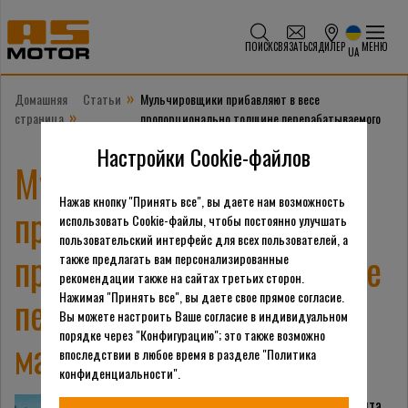
ПОИСК
СВЯЗАТЬСЯ
ДИЛЕР
МЕНЮ
UA
»
Домашняя
Статьи
Мульчировщики прибавляют в весе
»
страница
пропорционально толщине перерабатываемого
материала
Настройки Cookie-файлов
Мульчировщики
Нажав кнопку "Принять все", вы даете нам возможность
прибавляют в весе
использовать Cookie-файлы, чтобы постоянно улучшать
пользовательский интерфейс для всех пользователей, а
пропорционально толщине
также предлагать вам персонализированные
рекомендации также на сайтах третьих сторон.
перерабатываемого
Нажимая "Принять все", вы даете свое прямое согласие.
Вы можете настроить Ваше согласие в индивидуальном
порядке через "Конфигурацию"; это также возможно
материала
впоследствии в любое время в разделе "Политика
конфиденциальности".
До определенного момента