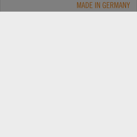
Применение
КОНТАКТЫ
Продукция
ПОИСК ДИЛЕРОВ
Компания
ЗАПАСНІ ЧАСТИНИ
РЕЄСТРАЦІЯ ПРОДУКТУ
Самые свежие новости: