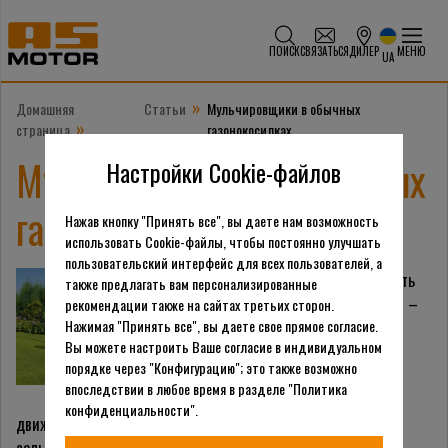
ПОИСК
СВЯЗАТЬСЯ
ДИЛЕР
МЕНЮ
UA
»
Домашняя
Статьи
Мульчировщики в обычных
»
страница
газонокосилках
Мульчировщики в обычных
Настройки Cookie-файлов
газонокосилках
Нажав кнопку "Принять все", вы даете нам возможность
использовать Cookie-файлы, чтобы постоянно улучшать
пользовательский интерфейс для всех пользователей, а
В сельском хозяйстве есть
также предлагать вам персонализированные
специальные устройства –
рекомендации также на сайтах третьих сторон.
Нажимая "Принять все", вы даете свое прямое согласие.
мульчировщики, они
Вы можете настроить Ваше согласие в индивидуальном
являются прицепным
порядке через "Конфигурацию"; это также возможно
оборудованием для
впоследствии в любое время в разделе "Политика
тракторов. Приводятся в
конфиденциальности".
движение такие системы от вала отбора мощности