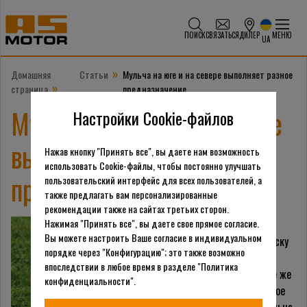
ПОИСК
СВЯЗАТЬСЯ
ДИЛЕР
МЕНЮ
UA
»
Домашняя
Статьи
Мульча на юге и на севере выполняет разное
»
страница
предназначение
Мульча на юге и на севере
Настройки Cookie-файлов
выполняет разное
Нажав кнопку "Принять все", вы даете нам возможность
использовать Cookie-файлы, чтобы постоянно улучшать
предназначение
пользовательский интерфейс для всех пользователей, а
также предлагать вам персонализированные
рекомендации также на сайтах третьих сторон.
Нажимая "Принять все", вы даете свое прямое согласие.
Земледелие в каждом
Вы можете настроить Ваше согласие в индивидуальном
регионе имеет свою окраску
порядке через "Конфигурацию"; это также возможно
и ряд отличительных
впоследствии в любое время в разделе "Политика
качеств, порой одни и те же
конфиденциальности".
методы выполняют разное