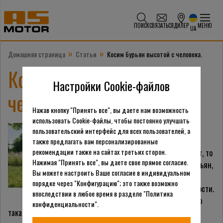
ПОИСК
СВЯЗАТЬСЯ
ДИЛЕР
МЕНЮ
UA
»
»
Домашняя страница
Статьи
Косим бурьян высотой с человека.
Косим бурьян высотой с
Настройки Cookie-файлов
человека.
Нажав кнопку "Принять все", вы даете нам возможность
использовать Cookie-файлы, чтобы постоянно улучшать
Когда мы заходим на
пользовательский интерфейс для всех пользователей, а
участок, который не
также предлагать вам персонализированные
рекомендации также на сайтах третьих сторон.
обрабатывался много лет, то
Нажимая "Принять все", вы даете свое прямое согласие.
первым делом косим бурьян,
Вы можете настроить Ваше согласие в индивидуальном
чтобы хотя бы оценить
порядке через "Конфигурацию"; это также возможно
реальный рельеф местности.
впоследствии в любое время в разделе "Политика
Изначально понятно, что
конфиденциальности".
такая задача далеко не из простых, некоторые люди даже