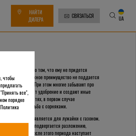
НАЙТИ
СВЯЗАТЬСЯ
UA
ДИЛЕРА
рение
 очередь думает о том, что ему не придется
ля мусора. Это важное преимущество не поддается
, чтобы
ой модификации. При этом многие забывают про
 предлагать
ванием производят удобрение и создают иные
"Принять все",
т в двух плоскостях, в первом случае
ьном порядке
ором ведется борьба с сорняками.
"Политика
 актуальным оно является для лужайки с газоном.
 земли, она сразу подвергается разложению,
тов. Но именно после этого периода наступает