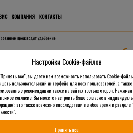
ВИС
КОМПАНИЯ
КОНТАКТЫ
ированием производят удобрение
ьчированием производят удоб
Настройки Cookie-файлов
Рассматривая газонокосилки с мульчированием, человек в первую
убирать отработанный материал при помощи граблей и мешков д
"Принять все", вы даете нам возможность использовать Cookie-файлы
сомнению и стоит в числе важнейших причин предпочтения так
чшать пользовательский интерфейс для всех пользователей, а также
еще один существенный фактор, ведь газонокосилки с мульчиро
зированные рекомендации также на сайтах третьих сторон. Нажимая 
благоприятные агрономические условия. Газонокосилки использую
 прямое согласие. Вы можете настроить Ваше согласие в индивидуал
предусматривается поддержание декоративной эстетики, а во вт
урацию"; это также возможно впоследствии в любое время в разделе 
ьности".
В любом случае удобрение почвы лишним не бывает, но наиболее
Когда измельченная трава отправляется обратно на поверхность
Принять все
буквально за несколько дней от нее не остается видимых элемен