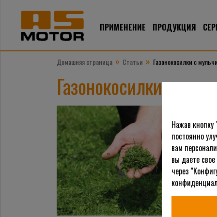
ПРИМЕНЕНИЕ
ПРОДУКЦИЯ
СЕР
»
»
Домашняя страница
Статьи
Газонокосилки с мульч
Газонокосилки с мул
Нажав кнопку 
постоянно улу
вам персонали
вы даете свое
через "Конфиг
конфиденциал