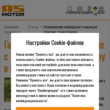
ПОИСК
СВЯЗАТЬСЯ
ДИЛЕР
МЕНЮ
UA
»
Домашняя
Статьи
Газонокосилки самоходные с сиденьем
»
страница
собирают траву в бункер
Газонокосилки самоходные
Настройки Cookie-файлов
с сиденьем собирают траву
Нажав кнопку "Принять все", вы даете нам возможность
использовать Cookie-файлы, чтобы постоянно улучшать
в бункер
пользовательский интерфейс для всех пользователей, а
также предлагать вам персонализированные
рекомендации также на сайтах третьих сторон.
Нажимая "Принять все", вы даете свое прямое согласие.
Газонокосилки самоходные с
Вы можете настроить Ваше согласие в индивидуальном
сиденьем обрабатывают
порядке через "Конфигурацию"; это также возможно
большие площади, в
впоследствии в любое время в разделе "Политика
результате этого образуется
конфиденциальности".
много измельченной травы,