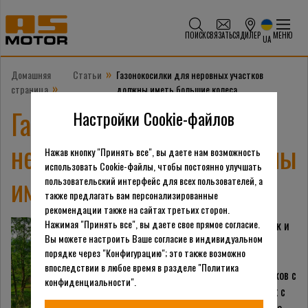
ПОИСК
СВЯЗАТЬСЯ
ДИЛЕР
МЕНЮ
UA
»
Домашняя
Статьи
Газонокосилки для неровных участков
»
страница
должны иметь большие колеса.
Газонокосилки для
Настройки Cookie-файлов
неровных участков должны
Нажав кнопку "Принять все", вы даете нам возможность
использовать Cookie-файлы, чтобы постоянно улучшать
иметь большие колеса.
пользовательский интерфейс для всех пользователей, а
также предлагать вам персонализированные
рекомендации также на сайтах третьих сторон.
Нажимая "Принять все", вы даете свое прямое согласие.
Чтобы выровнять участок и
Вы можете настроить Ваше согласие в индивидуальном
организовать красивую
порядке через "Конфигурацию"; это также возможно
лужайку понадобится не
впоследствии в любое время в разделе "Политика
меньше десятка грузовиков с
конфиденциальности".
грунтом, бригада рабочих с