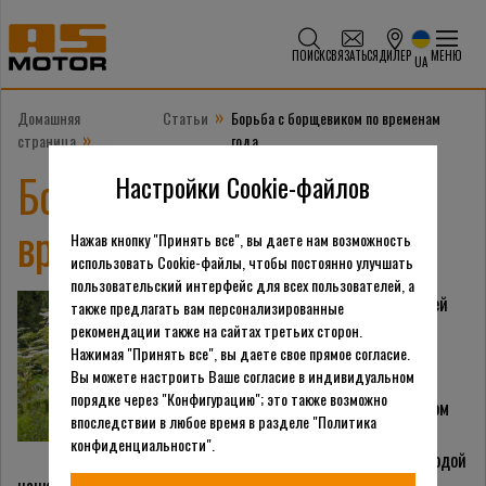
ПОИСК
СВЯЗАТЬСЯ
ДИЛЕР
МЕНЮ
UA
»
Домашняя
Статьи
Борьба с борщевиком по временам
»
страница
года
Борьба с борщевиком по
Настройки Cookie-файлов
временам года
Нажав кнопку "Принять все", вы даете нам возможность
использовать Cookie-файлы, чтобы постоянно улучшать
пользовательский интерфейс для всех пользователей, а
Каждый год после зимней
также предлагать вам персонализированные
спячки вся земля
рекомендации также на сайтах третьих сторон.
Нажимая "Принять все", вы даете свое прямое согласие.
пробуждается и первым
Вы можете настроить Ваше согласие в индивидуальном
делом она покрывается
порядке через "Конфигурацию"; это также возможно
красивым зеленым ковром
впоследствии в любое время в разделе "Политика
из травы, в это время
конфиденциальности".
помимо любования природой