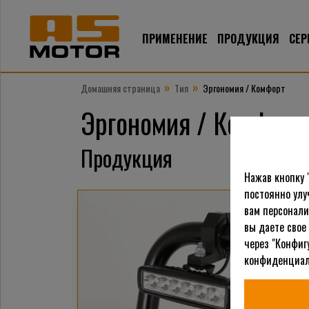
ПРИМЕНЕНИЕ
ПРОДУКЦИЯ
СЕР
»
»
Домашняя страница
Тип
Эргономия / Комфорт
Эргономия / Комфорт
Продукция
Нажав кнопку 
постоянно улу
вам персонали
вы даете свое
через "Конфиг
конфиденциал