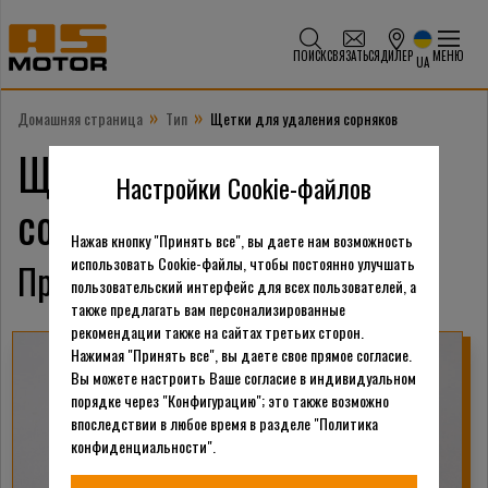
ПОИСК
СВЯЗАТЬСЯ
ДИЛЕР
МЕНЮ
UA
»
»
Домашняя страница
Тип
Щетки для удаления сорняков
Щетки для удаления
Настройки Cookie-файлов
сорняков
Нажав кнопку "Принять все", вы даете нам возможность
использовать Cookie-файлы, чтобы постоянно улучшать
Продукция
пользовательский интерфейс для всех пользователей, а
также предлагать вам персонализированные
рекомендации также на сайтах третьих сторон.
Нажимая "Принять все", вы даете свое прямое согласие.
Вы можете настроить Ваше согласие в индивидуальном
порядке через "Конфигурацию"; это также возможно
впоследствии в любое время в разделе "Политика
конфиденциальности".