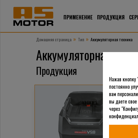
ПРИМЕНЕНИЕ
ПРОДУКЦИЯ
СЕР
»
»
Домашняя страница
Тип
Аккумуляторная техника
Аккумуляторная техн
Продукция
Нажав кнопку 
постоянно улу
вам персонали
вы даете свое
через "Конфиг
конфиденциал