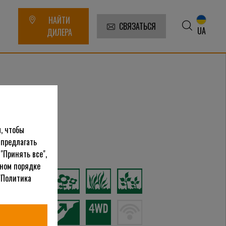
НАЙТИ
СВЯЗАТЬСЯ
UA
ДИЛЕРА
, чтобы
Для просмотра этого видео примите файлы cookie 
 предлагать
атегории
"Принять все",
ьном порядке
"Политика
Настройки Cookie-файлов