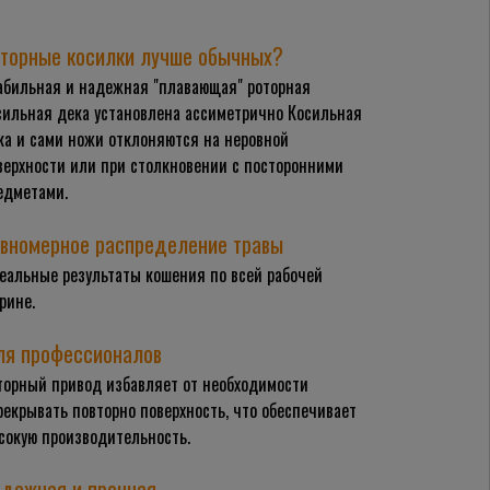
торные косилки лучше обычных?
абильная и надежная "плавающая" роторная
сильная дека установлена ассиметрично Косильная
ка и сами ножи отклоняются на неровной
верхности или при столкновении с посторонними
едметами.
вномерное распределение травы
еальные результаты кошения по всей рабочей
рине.
я профессионалов
торный привод избавляет от необходимости
рекрывать повторно поверхность, что обеспечивает
сокую производительность.
дежная и прочная