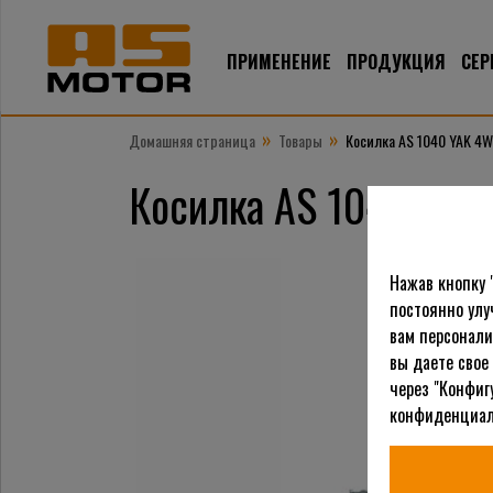
ПРИМЕНЕНИЕ
ПРОДУКЦИЯ
СЕР
»
»
Домашняя страница
Товары
Косилка AS 1040 YAK 4
Косилка AS 1040 YAK
Нажав кнопку 
постоянно улу
вам персонали
вы даете свое
через "Конфиг
конфиденциал