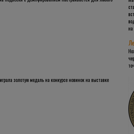
ст
вс
во
на
Ле
Но
че
то
играла золотую медаль на конкурсе новинок на выставке