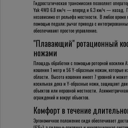
Гидростатическая трансмиссия позволяет оператор
Yak 4WD 6.8 км/ч — вперед и 6.3 км/ч — назад
.
П
независимо от рельефа местности. В любое время
помощью педали; рычаг привода с интегрированн
обеспечивают простое управление.
"Плавающий" ротационный ко
ножами
Площадь обработки с помощью роторной косилки A
кошения 1 метр и 56
Y-образным
ножам, которые из
области. Высота кошения имеет 7 уровней и может
косильная
дека и
Y-образные
ножи, защищают двиг
объектов или неровной местности. Асимметрична
ограждений и вокруг объектов.
Комфорт в течение длительног
Эргономичное положение сидя обеспечивает доста
(
6’6
«
), а
сиденье-раковина
и инновационная систем