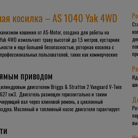
ая косилка – AS 1040 Yak 4WD
Ро
Ст
ко
ханизмом кошения от AS-Motor, создана для работы на
де
0 Yak 4WD
измельчает
траву высотой до 1,5 метров, кустарник
по
ьности и еще большей безопасностью, роторная
косилка с
пр
рофессиональных пользователей, таких как коммерческие
Ра
рямым приводом
Ид
ши
илиндровым двигателем Briggs & Stratton 2 Vanguard V-Twin
м 627 см3. Двигатель размещен горизонтально и таким
Дл
ьчирующий вал через клиновой ремень, а циклонный
Ро
оздуха. Масляный и топливный насос двигателя гарантирует
пе
вы
ти
На