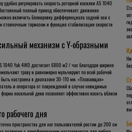
у удобно регулировать скорость роторной косилки AS 1040
Ст
остоянный полный привод обеспечивает движение
оп
 можно включить блокировку дифференциала задней оси с
ги
ым стояночным тормозом и функция стабилизации скорости
эк
ох
сильный механизм с Y-образными
Ид
Ни
S 1040 Yak 4WD достигает 6800 м2 / час благодаря ширине
бе
мельчают траву и равномерно мульчируют по всей рабочей
Ст
 быть настроена в диапазоне 30-110 мм. «Плавающая»
атель и оператора от повреждений в случае невидимых
Сб
я форма
косильной
деки позволяет эффективно косить вблизи
пе
от
вы
о рабочего дня
Бе
точно пространства для ног пользователей ростом до 200 см
а подвески с демпфированием настраивается для любого
Ма