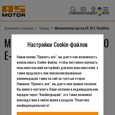
ПОИСК
СВЯЗАТЬСЯ
ДИЛЕР
МЕНЮ
UA
»
»
Домашняя страница
Товары
Механическая щетка AS 30 E-WeedHex
Механическая щетка AS 30
Настройки Cookie-файлов
E-WeedHex
Нажав кнопку "Принять все", вы даете нам возможность
использовать Cookie-файлы, чтобы постоянно улучшать
пользовательский интерфейс для всех пользователей, а
также предлагать вам персонализированные
рекомендации также на сайтах третьих сторон.
Нажимая "Принять все", вы даете свое прямое согласие.
Вы можете настроить Ваше согласие в индивидуальном
порядке через "Конфигурацию"; это также возможно
впоследствии в любое время в разделе "Политика
конфиденциальности".