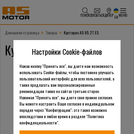
ПОИСК
СВЯЗАТЬСЯ
ДИЛЕР
МЕНЮ
UA
»
»
Домашняя страница
Товары
Кусторез AS 65 2T ES
Кусторез AS 65 2T ES
Настройки Cookie-файлов
Нажав кнопку "Принять все", вы даете нам возможность
использовать Cookie-файлы, чтобы постоянно улучшать
пользовательский интерфейс для всех пользователей, а
также предлагать вам персонализированные
рекомендации также на сайтах третьих сторон.
Нажимая "Принять все", вы даете свое прямое согласие.
Вы можете настроить Ваше согласие в индивидуальном
порядке через "Конфигурацию"; это также возможно
впоследствии в любое время в разделе "Политика
конфиденциальности".