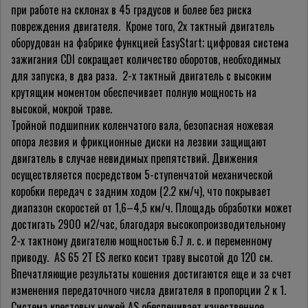
при работе на склонах в 45 градусов и более без риска
повреждения двигателя. Кроме того, 2х тактный двигатель
оборудован на фабрике функцией EasyStart; цифровая система
зажигания CDI сокращает количество оборотов, необходимых
для запуска, в два раза. 2-х тактный двигатель с высоким
крутящим моментом обеспечивает полную мощность на
высокой, мокрой траве.
Тройной подшипник коленчатого вала, безопасная ножевая
опора лезвия и фрикционные диски на лезвии защищают
двигатель в случае невидимых препятствий. Движения
осуществляется посредством 5-ступенчатой механической
коробки передач с задним ходом (2.2 км/ч), что покрывает
диапазон скоростей от 1,6–4,5 км/ч. Площадь обработки может
достигать 2900 м2/час, благодаря высокопроизводительному
2-х тактному двигателю мощностью 6.7 л. с. и переменному
приводу. AS 65 2T ES легко косит траву высотой до 120 см.
Впечатляющие результаты кошения достигаются еще и за счет
изменения передаточного числа двигателя в пропорции 2 к 1.
Система крестовых ножей AS обеспечивает качественное