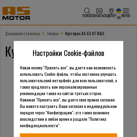
ПОИСК
СВЯЗАТЬСЯ
ДИЛЕР
МЕНЮ
UA
»
»
Домашняя страница
Товары
Кусторез AS 63 4T B&S
Кусторез AS 63 4T B&S
Настройки Cookie-файлов
Нажав кнопку "Принять все", вы даете нам возможность
использовать Cookie-файлы, чтобы постоянно улучшать
пользовательский интерфейс для всех пользователей, а
также предлагать вам персонализированные
рекомендации также на сайтах третьих сторон.
Нажимая "Принять все", вы даете свое прямое согласие.
Вы можете настроить Ваше согласие в индивидуальном
порядке через "Конфигурацию"; это также возможно
впоследствии в любое время в разделе "Политика
конфиденциальности".