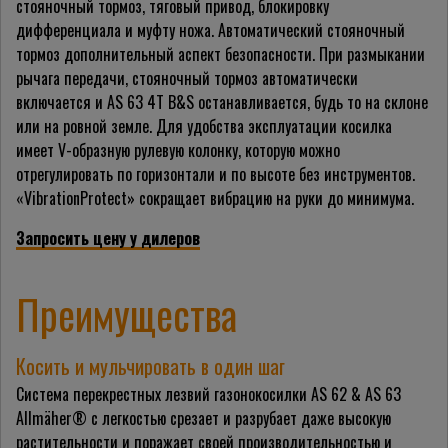
стояночный тормоз, тяговый привод, блокировку
дифференциала и муфту ножа. Автоматический стояночный
тормоз дополнительный аспект безопасности. При размыкании
рычага передачи, стояночный тормоз автоматически
включается и AS 63 4T B&S останавливается, будь то на склоне
или на ровной земле. Для удобства
эксплуатации
косилка
имеет
V-образную
рулевую колонку, которую можно
отрегулировать по горизонтали и по высоте без инструментов.
«VibrationProtect» сокращает вибрацию на руки до минимума.
Запросить цену у дилеров
Преимущества
Косить и мульчировать в один шаг
Система перекрестных лезвий газонокосилки AS 62 & AS 63
Allmäher® с легкостью срезает и разрубает даже высокую
растительности и поражает своей производительностью и