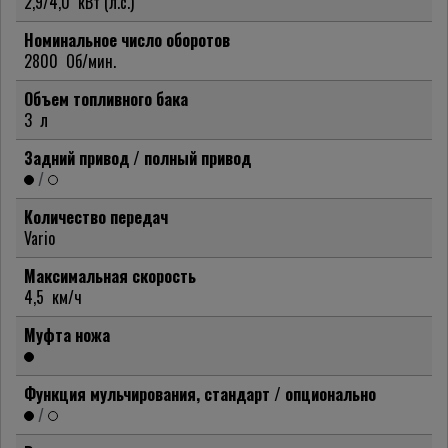
2,9/4,0
кВт (л.с.)
Номинальное число оборотов
2800
Об/мин.
Объем топливного бака
3
л
Задний привод / полный привод
/
Количество передач
Vario
Максимальная скорость
4,5
км/ч
Муфта ножа
Функция мульчирования, стандарт / опционально
/