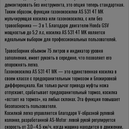
демонтировать без инструмента, это опция теперь стандартная.
Таким образом, функции газонокосилки AS 531 4T MK
мульчирующая косилка или газонокосилка, с или без
травосборника — 3 в 1. Благодаря двигателю Honda GSV
мощностью до 5,2 л.с, косилка AS 531 4T MK является
идеальным выбором для профессиональных пользователей.
Травосборник объемом 75 литров и индикатор уровня
заполнения, имеет рукоять в середине, что позволяет его
опорожнять легко.
Газонокосилка AS 531 4T MK — это единственная косилка в
своем классе с предохранительным тормозом и блокировкой
дифференциала. Как только рычаг привода муфты ножа
отпускают, срабатывает предохранительный тормоз, косилка
«встает на тормоз», на любых склонах. Эта функция повышает
безопасность пользователя.
Косилкой легко управляется благодаря V-образной рулевой
колонке, разработанной AS-Motor: левой рукой регулируется
скорость от 3,0–4,5 км/ч, когда машина находится в движении.