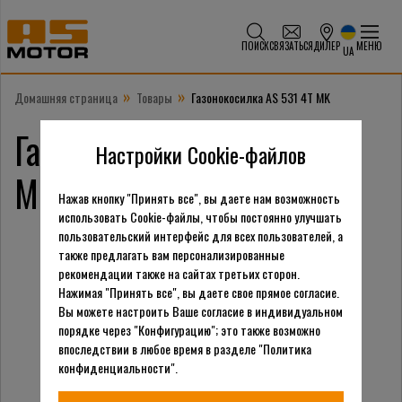
ПОИСК
СВЯЗАТЬСЯ
ДИЛЕР
МЕНЮ
UA
»
»
Домашняя страница
Товары
Газонокосилка AS 531 4T MK
Газонокосилка AS 531 4T
Настройки Cookie-файлов
MK
Нажав кнопку "Принять все", вы даете нам возможность
использовать Cookie-файлы, чтобы постоянно улучшать
пользовательский интерфейс для всех пользователей, а
также предлагать вам персонализированные
рекомендации также на сайтах третьих сторон.
Нажимая "Принять все", вы даете свое прямое согласие.
Вы можете настроить Ваше согласие в индивидуальном
порядке через "Конфигурацию"; это также возможно
впоследствии в любое время в разделе "Политика
конфиденциальности".