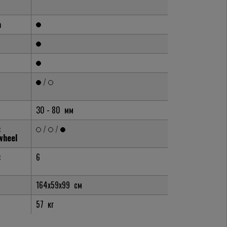
а
/
30 - 80
мм
:
/
/
wheel
:
6
164x59x99
см
57
кг