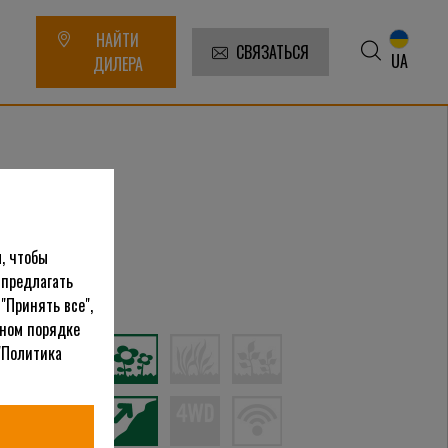
НАЙТИ
СВЯЗАТЬСЯ
UA
ДИЛЕРА
, чтобы
 предлагать
атегории
"Принять все",
ьном порядке
"Политика