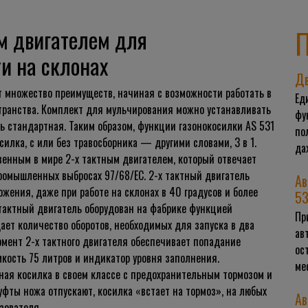
П
ым двигателем для
и на склонах
Дв
ет множество преимуществ, начиная с возможности работать в
Ед
странства. Комплект для мульчирования можно устанавливать
фу
ь стандартная. Таким образом, функции газонокосилки AS 531
по
илка, с или без травосборника — другими словами, 3 в 1.
да
венным в мире 2-х тактным двигателем, который отвечает
ромышленных выбросах 97/68/ЕС. 2-х тактный двигатель
Ав
жения, даже при работе на склонах в 40 градусов и более
53
х тактный двигатель оборудован на фабрике функцией
Пр
ает количество оборотов, необходимых для запуска в два
ав
омент 2-х тактного двигателя обеспечивает попадание
ос
мкость 75 литров и индикатор уровня заполнения.
ме
ная косилка в своем классе с предохранительным тормозом и
фты ножа отпускают, косилка «встает на тормоз», на любых
Ав
зователя.