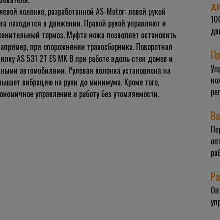
д
левой колонке, разработанной AS-Motor: левой рукой
10
ина находится в движении. Правой рукой управляют и
дв
ранительный тормоз. Муфта ножа позволяет остановить
например, при опорожнении травосборника. Поворотная
Пр
илку AS 531 2T ES MK B при работе вдоль стен домов и
Уп
нными автомобилями. Рулевая колонка установлена на
но
ьшает вибрацию на руки до минимума. Кроме того,
ре
ономичное управление и работу без утомляемости.
Ва
Пе
оп
ра
Ра
Оп
уп