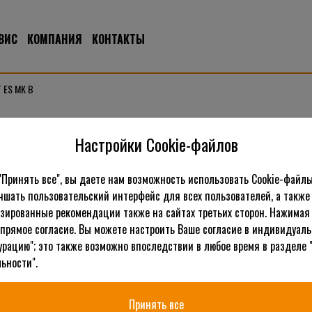
ВИС
КОМПАНИЯ
КОНТАКТЫ
T ES MK B
 2T ES MK B
Настройки Cookie-файлов
"Принять все", вы даете нам возможность использовать Cookie-файлы
чшать пользовательский интерфейс для всех пользователей, а также
К
зированные рекомендации также на сайтах третьих сторон. Нажимая 
 прямое согласие. Вы можете настроить Ваше согласие в индивидуал
урацию"; это также возможно впоследствии в любое время в разделе 
ьности".
Принять все