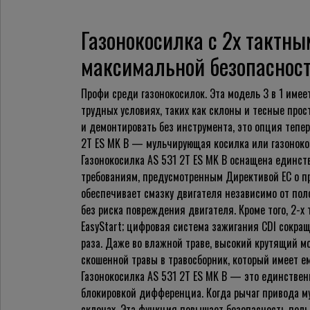
Газонокосилка с 2х тактн
максимальной безопасност
Профи среди газонокосилок. Эта модель 3 в 1 име
трудных условиях, таких как склоны и тесные про
и демонтировать без инструмента, это опция тепер
2T ES MK B — мульчирующая косилка или газонокос
Газонокосилка AS 531 2T ES MK B оснащена единст
требованиям, предусмотренным Директивой ЕС о п
обеспечивает смазку двигателя независимо от поло
без риска повреждения двигателя. Кроме того, 2-
EasyStart; цифровая система зажигания CDI сокращ
раза. Даже во влажной траве, высокий крутящий м
скошенной травы в травосборник, который имеет е
Газонокосилка AS 531 2T ES MK B — это единствен
блокировкой дифференциа. Когда рычаг привода му
склонах. Эта функция повышает безопасность поль