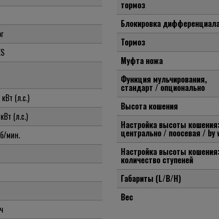
тормоз
Блокировка дифференциал
or
Тормоз
ES
Муфта ножа
Функция мульчирования,
стандарт / опционально
кВт (л.с.)
Высота кошения
кВт (л.с.)
Настройка высоты кошения
центрально / поосевая / by 
б/мин.
Настройка высоты кошения
количество ступеней
Габариты (L/B/H)
Вес
ч