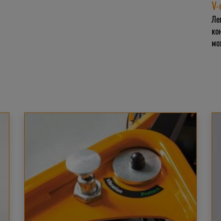
V-
Ле
ко
мо