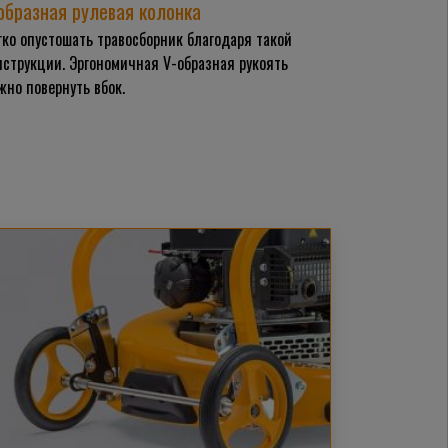
образная рулевая колонка
гко опустошать травосборник благодаря такой
нструкции. Эргономичная V-образная рукоять
жно повернуть вбок.