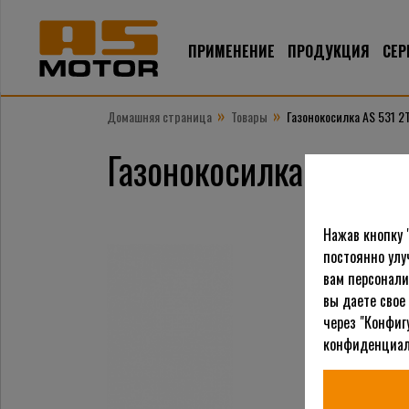
ПРИМЕНЕНИЕ
ПРОДУКЦИЯ
СЕР
»
»
Домашняя страница
Товары
Газонокосилка AS 531 2
Газонокосилка AS 531
Нажав кнопку 
постоянно улу
вам персонали
вы даете свое
через "Конфиг
конфиденциал