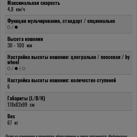
Максимальная скорость
4,8
км/ч
Функция мульчирования, стандарт / опционально
/
Высота кошения
30 - 100
мм
Настройка высоты кошения: центрально / поосевая / by
wheel
/
/
Настройка высоты кошения: количество ступеней
6
Габариты (L/B/H)
178x82x99
см
Вес
67
кг
Право на изменения в технологии, оборудовании и ценах сохраняется. Информация