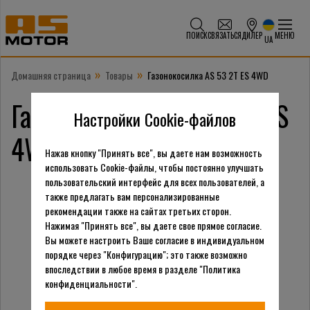
ПОИСК
СВЯЗАТЬСЯ
ДИЛЕР
МЕНЮ
UA
»
»
Домашняя страница
Товары
Газонокосилка AS 53 2T ES 4WD
Газонокосилка AS 53 2T ES
Настройки Cookie-файлов
4WD
Нажав кнопку "Принять все", вы даете нам возможность
использовать Cookie-файлы, чтобы постоянно улучшать
пользовательский интерфейс для всех пользователей, а
также предлагать вам персонализированные
рекомендации также на сайтах третьих сторон.
Нажимая "Принять все", вы даете свое прямое согласие.
Вы можете настроить Ваше согласие в индивидуальном
порядке через "Конфигурацию"; это также возможно
впоследствии в любое время в разделе "Политика
конфиденциальности".