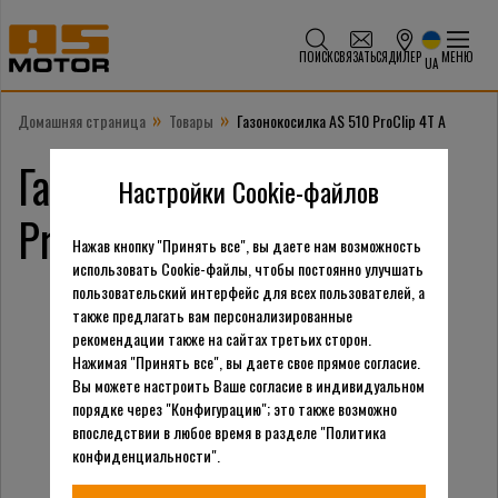
ПОИСК
СВЯЗАТЬСЯ
ДИЛЕР
МЕНЮ
UA
»
»
Домашняя страница
Товары
Газонокосилка AS 510 ProClip 4T A
Газонокосилка AS 510
Настройки Cookie-файлов
ProClip 4T A
Нажав кнопку "Принять все", вы даете нам возможность
использовать Cookie-файлы, чтобы постоянно улучшать
пользовательский интерфейс для всех пользователей, а
также предлагать вам персонализированные
рекомендации также на сайтах третьих сторон.
Нажимая "Принять все", вы даете свое прямое согласие.
Вы можете настроить Ваше согласие в индивидуальном
порядке через "Конфигурацию"; это также возможно
впоследствии в любое время в разделе "Политика
конфиденциальности".