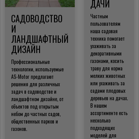
ДАЧИ
САДОВОДСТВО
Частным
пользователям
И
наша садовая
ЛАНДШАФТНЫЙ
техника помогает
ухаживать за
ДИЗАЙН
декоративными
газонами, косить
Профессиональные
траву для корма
технологии, используемые
мелких животных
AS-Motor предлагают
или ухаживать за
решения для различных
садами плодовых
задач в садоводстве и
деревьев на дачах.
ландшафтном дизайне, от
В нашем
объектов под открытым
ассортименте есть
небом до частных садов,
несколько
общественных парков и
подходящих
газонов.
моделей для