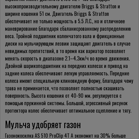
высокопроизводительному двигателю Briggs & Stratton и
ширине кошения 51 см. Двигатель Briggs & Stratton
обеспечивает не только мощность в 5.5 Л.С., но и отличноее
маневрирование благодаря сбаланисрованному распределению
веса. Тройной подшипник коленчатого вала и фрикционные
диски на мульчирующем лезвии защищают двигатель в случае
невидимых препятствий, в то время как вариатор позволяет
менять скорость в диапазоне 2.1–4.3км/ч во время движения.
Двойной шарикоподшипник на передних колесах и привод на
задние колеса обеспечивают легкую управляемость. Передние
колеса имеют специальную клиновидную форму, благодаря чему
трава не приминается, что позволяет полностью скашивать
поверхность. Высота кошения от 40-90 мм. регулируется с
помощью пружинной системы. Большой, агрессивный рисунок
протектора колес обеспечивает оптимальное сцепление и тягу.
Мульча удобряет газон
Газонокосилка AS 510 ProClip 4T A экономит на 30% больше