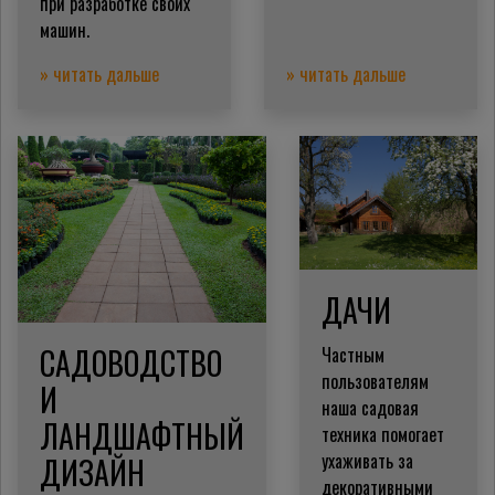
при разработке своих
машин.
» читать дальше
» читать дальше
ДАЧИ
САДОВОДСТВО
Частным
пользователям
И
наша садовая
ЛАНДШАФТНЫЙ
техника помогает
ухаживать за
ДИЗАЙН
декоративными