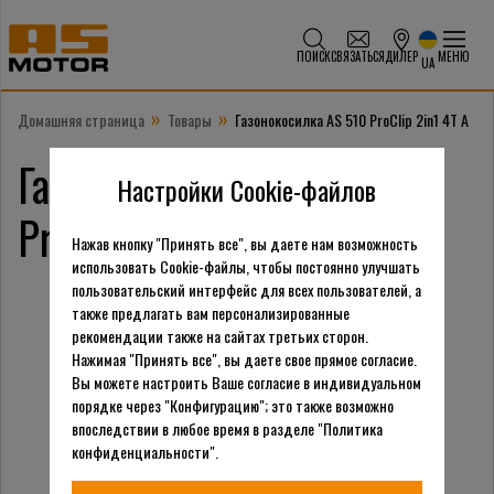
ПОИСК
СВЯЗАТЬСЯ
ДИЛЕР
МЕНЮ
UA
»
»
Домашняя страница
Товары
Газонокосилка AS 510 ProClip 2in1 4T A
Газонокосилка AS 510
Настройки Cookie-файлов
ProClip 2in1 4T A
Нажав кнопку "Принять все", вы даете нам возможность
использовать Cookie-файлы, чтобы постоянно улучшать
пользовательский интерфейс для всех пользователей, а
также предлагать вам персонализированные
рекомендации также на сайтах третьих сторон.
Нажимая "Принять все", вы даете свое прямое согласие.
Вы можете настроить Ваше согласие в индивидуальном
порядке через "Конфигурацию"; это также возможно
впоследствии в любое время в разделе "Политика
конфиденциальности".