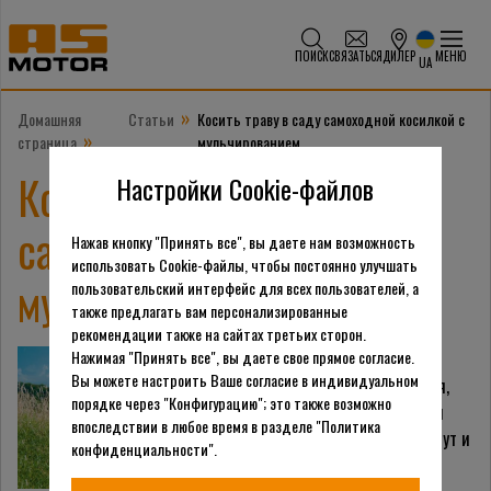
ПОИСК
СВЯЗАТЬСЯ
ДИЛЕР
МЕНЮ
UA
»
Домашняя
Статьи
Косить траву в саду самоходной косилкой с
»
страница
мульчированием
Косить траву в саду
Настройки Cookie-файлов
самоходной косилкой с
Нажав кнопку "Принять все", вы даете нам возможность
использовать Cookie-файлы, чтобы постоянно улучшать
мульчированием
пользовательский интерфейс для всех пользователей, а
также предлагать вам персонализированные
рекомендации также на сайтах третьих сторон.
Нажимая "Принять все", вы даете свое прямое согласие.
Почва в саду обильно
Вы можете настроить Ваше согласие в индивидуальном
удобряется и поливается,
порядке через "Конфигурацию"; это также возможно
благодаря этому деревья
впоследствии в любое время в разделе "Политика
плодоносят, быстро растут и
конфиденциальности".
не болеют, но также эти