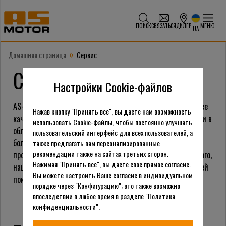
ПОИСК
СВЯЗАТЬСЯ
ДИЛЕР
МЕНЮ
UA
»
Домашняя страница
Сервис
Сервис AS-Motor
Настройки Cookie-файлов
AS-Motor стремиться предоставить своим клиентам лучшее
Нажав кнопку "Принять все", вы даете нам возможность
качество, сотрудничая с квалифицированными партнерами в
использовать Cookie-файлы, чтобы постоянно улучшать
области продаж и дилерскими сетями. AS-Motor проводит
пользовательский интерфейс для всех пользователей, а
более 1000 демонстраций продукции ежегодно, регулярно
также предлагать вам персонализированные
рекомендации также на сайтах третьих сторон.
проводит обучение по техподдержке и продажам. Кроме того,
Нажимая "Принять все", вы даете свое прямое согласие.
наша команда техподдержки и быстрая доставка запчастей
Вы можете настроить Ваше согласие в индивидуальном
помогут вашей косилке AS работать без перебоев.
порядке через "Конфигурацию"; это также возможно
впоследствии в любое время в разделе "Политика
конфиденциальности".