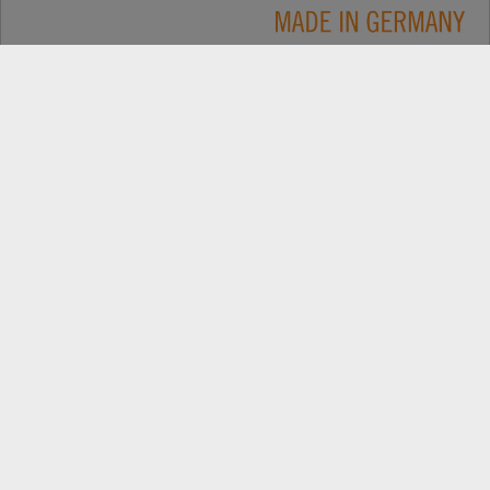
Применение
КОНТАКТЫ
Продукция
ПОИСК ДИЛЕРОВ
Компания
ЗАПАСНІ ЧАСТИНИ
РЕЄСТРАЦІЯ ПРОДУКТУ
Самые свежие новости: