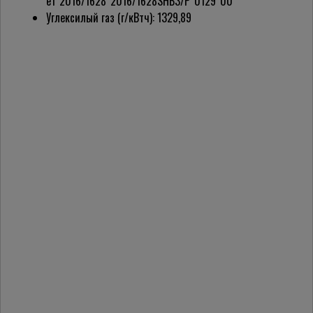
e1*2016/1628*2016/1628SHB3/P*0129*00
Углексилый газ (г/кВтч): 1329,89